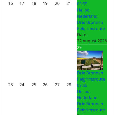
16
17
18
19
20
21
09:55
Heiloo ,
Nederland
Drie Bronnen
Pelgrimsroute
Date :
22 August 2026
29
Drie Bronnen
Pelgrimsroute
23
24
25
26
27
28
09:55
Heiloo ,
Nederland
Drie Bronnen
Pelgrimsroute