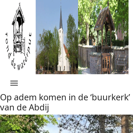
Previous
Previous
Next
Next
Year
Month
Year
Month
Op adem komen in de ‘buurkerk’
van de Abdij