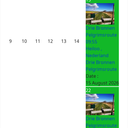
Drie Bronnen
Pelgrimsroute
9
10
11
12
13
14
09:55
Heiloo ,
Nederland
Drie Bronnen
Pelgrimsroute
Date :
15 August 2026
22
Drie Bronnen
Pelgrimsroute