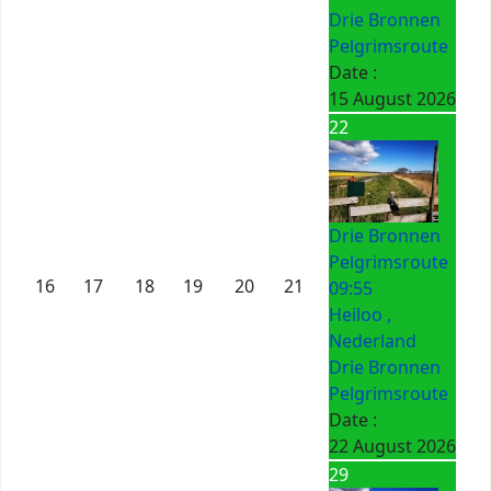
Drie Bronnen
Pelgrimsroute
Date :
15 August 2026
22
Drie Bronnen
Pelgrimsroute
16
17
18
19
20
21
09:55
Heiloo ,
Nederland
Drie Bronnen
Pelgrimsroute
Date :
22 August 2026
29