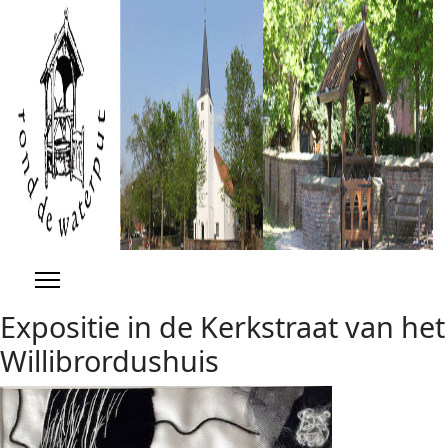
Previous
Previous
Next
Next
Year
Month
Year
Month
Expositie in de Kerkstraat van het
Willibrordushuis