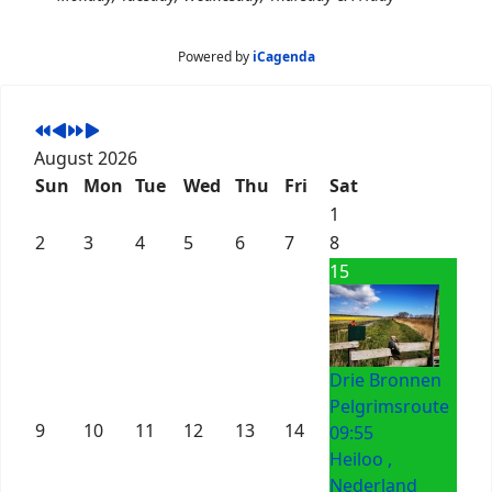
Powered by
iCagenda
August 2026
Sun
Mon
Tue
Wed
Thu
Fri
Sat
1
2
3
4
5
6
7
8
15
Drie Bronnen
Pelgrimsroute
9
10
11
12
13
14
09:55
Heiloo ,
Nederland