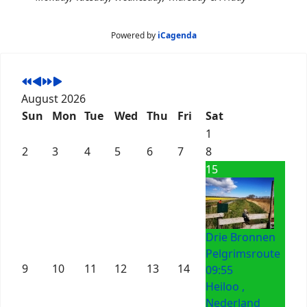
Powered by
iCagenda
August 2026
Sun
Mon
Tue
Wed
Thu
Fri
Sat
1
2
3
4
5
6
7
8
15
Drie Bronnen
Pelgrimsroute
9
10
11
12
13
14
09:55
Heiloo ,
Nederland