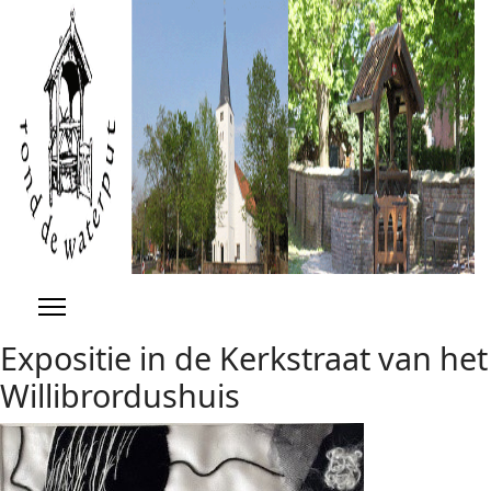
Previous
Previous
Next
Next
Year
Month
Year
Month
Expositie in de Kerkstraat van het
Willibrordushuis