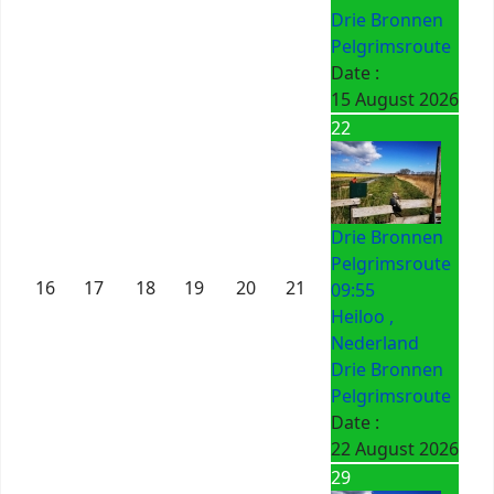
Drie Bronnen
Pelgrimsroute
Date :
15 August 2026
22
Drie Bronnen
Pelgrimsroute
16
17
18
19
20
21
09:55
Heiloo ,
Nederland
Drie Bronnen
Pelgrimsroute
Date :
22 August 2026
29