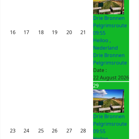
Drie Bronnen
Pelgrimsroute
16
17
18
19
20
21
09:55
Heiloo ,
Nederland
Drie Bronnen
Pelgrimsroute
Date :
22 August 2026
29
Drie Bronnen
Pelgrimsroute
23
24
25
26
27
28
09:55
Heiloo ,