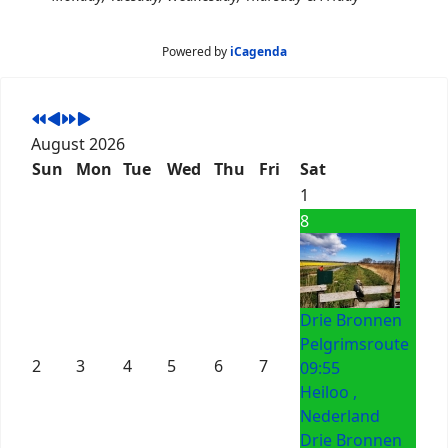
Powered by
iCagenda
August 2026
Sun
Mon
Tue
Wed
Thu
Fri
Sat
1
8
Drie Bronnen
Pelgrimsroute
2
3
4
5
6
7
09:55
Heiloo ,
Nederland
Drie Bronnen