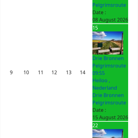
Pelgrimsroute
Date :
08 August 2026
15
Drie Bronnen
Pelgrimsroute
9
10
11
12
13
14
09:55
Heiloo ,
Nederland
Drie Bronnen
Pelgrimsroute
Date :
15 August 2026
22