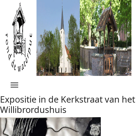
Previous
Previous
Next
Next
Year
Month
Year
Month
Expositie in de Kerkstraat van het
Willibrordushuis