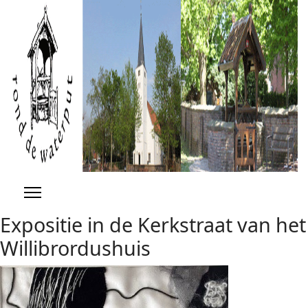
Previous
Previous
Next
Next
Year
Month
Year
Month
Expositie in de Kerkstraat van het
Willibrordushuis