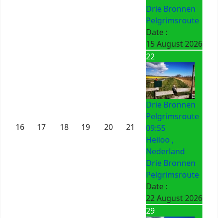
Drie Bronnen
Pelgrimsroute
Date :
15 August 2026
22
Drie Bronnen
Pelgrimsroute
16
17
18
19
20
21
09:55
Heiloo ,
Nederland
Drie Bronnen
Pelgrimsroute
Date :
22 August 2026
29