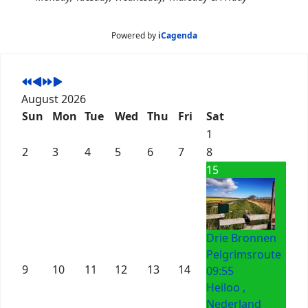
Powered by
iCagenda
August 2026
Sun
Mon
Tue
Wed
Thu
Fri
Sat
1
2
3
4
5
6
7
8
15
Drie Bronnen
Pelgrimsroute
9
10
11
12
13
14
09:55
Heiloo ,
Nederland