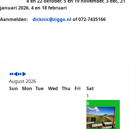
8 en 22 oktober, 5 en 19 november, 3 dec,
21
januari 2026, 4 en 18 februari
Aanmelden:
dicknic@ziggo.nl
of 072-7435166
August 2026
Sun
Mon
Tue
Wed
Thu
Fri
Sat
1
8