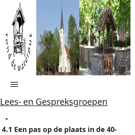
Previous
Previous
Next
Next
Year
Month
Year
Month
Lees- en Gespreksgroepen
4.1
Een pas op de plaats in de 40-