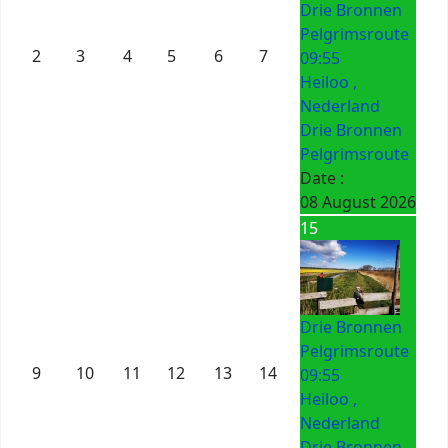
Drie Bronnen
Pelgrimsroute
2
3
4
5
6
7
09:55
Heiloo ,
Nederland
Drie Bronnen
Pelgrimsroute
Date :
08 August 2026
15
Drie Bronnen
Pelgrimsroute
9
10
11
12
13
14
09:55
Heiloo ,
Nederland
Drie Bronnen