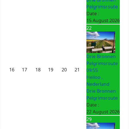
Pelgrimsroute
Date :
15 August 2026
22
Drie Bronnen
Pelgrimsroute
16
17
18
19
20
21
09:55
Heiloo ,
Nederland
Drie Bronnen
Pelgrimsroute
Date :
22 August 2026
29