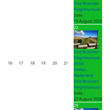
Drie Bronnen
Pelgrimsroute
Date :
15 August 2026
22
Drie Bronnen
Pelgrimsroute
16
17
18
19
20
21
09:55
Heiloo ,
Nederland
Drie Bronnen
Pelgrimsroute
Date :
22 August 2026
29