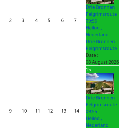
Drie Bronnen
Pelgrimsroute
2
3
4
5
6
7
09:55
Heiloo ,
Nederland
Drie Bronnen
Pelgrimsroute
Date :
08 August 2026
15
Drie Bronnen
Pelgrimsroute
9
10
11
12
13
14
09:55
Heiloo ,
Nederland