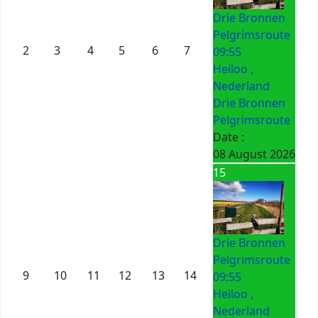
Drie Bronnen
Pelgrimsroute
2
3
4
5
6
7
09:55
Heiloo ,
Nederland
Drie Bronnen
Pelgrimsroute
Date :
08 August 2026
15
Drie Bronnen
Pelgrimsroute
9
10
11
12
13
14
09:55
Heiloo ,
Nederland