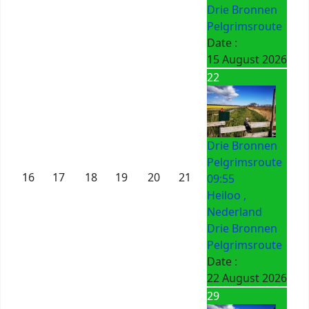
Drie Bronnen
Pelgrimsroute
Date :
15 August 2026
22
Drie Bronnen
Pelgrimsroute
16
17
18
19
20
21
09:55
Heiloo ,
Nederland
Drie Bronnen
Pelgrimsroute
Date :
22 August 2026
29