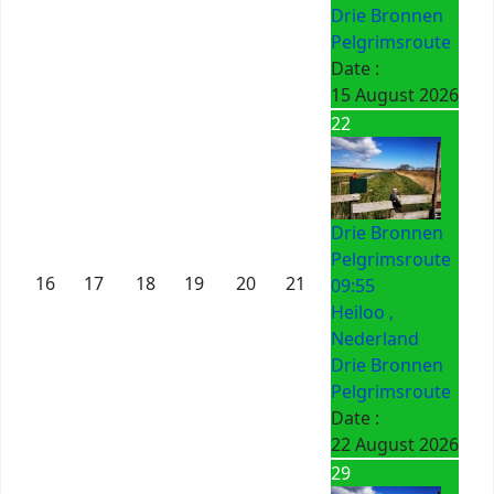
Drie Bronnen
Pelgrimsroute
Date :
15 August 2026
22
Drie Bronnen
Pelgrimsroute
16
17
18
19
20
21
09:55
Heiloo ,
Nederland
Drie Bronnen
Pelgrimsroute
Date :
22 August 2026
29