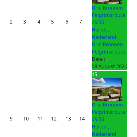
Drie Bronnen
Pelgrimsroute
2
3
4
5
6
7
09:55
Heiloo ,
Nederland
Drie Bronnen
Pelgrimsroute
Date :
08 August 2026
15
Drie Bronnen
Pelgrimsroute
9
10
11
12
13
14
09:55
Heiloo ,
Nederland