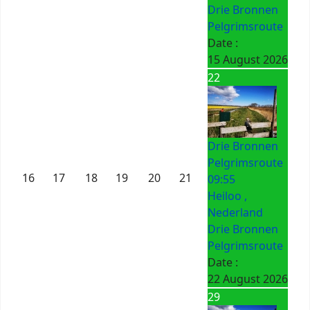
Drie Bronnen
Pelgrimsroute
Date :
15 August 2026
22
Drie Bronnen
Pelgrimsroute
16
17
18
19
20
21
09:55
Heiloo ,
Nederland
Drie Bronnen
Pelgrimsroute
Date :
22 August 2026
29