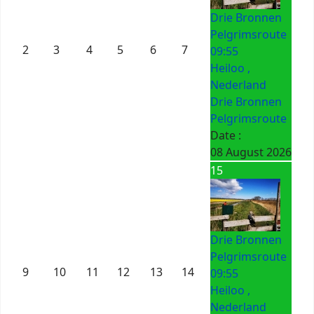
Drie Bronnen
Pelgrimsroute
2
3
4
5
6
7
09:55
Heiloo ,
Nederland
Drie Bronnen
Pelgrimsroute
Date :
08 August 2026
15
Drie Bronnen
Pelgrimsroute
9
10
11
12
13
14
09:55
Heiloo ,
Nederland