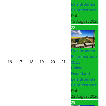
Drie Bronnen
Pelgrimsroute
Date :
15 August 2026
22
Drie Bronnen
Pelgrimsroute
16
17
18
19
20
21
09:55
Heiloo ,
Nederland
Drie Bronnen
Pelgrimsroute
Date :
22 August 2026
29