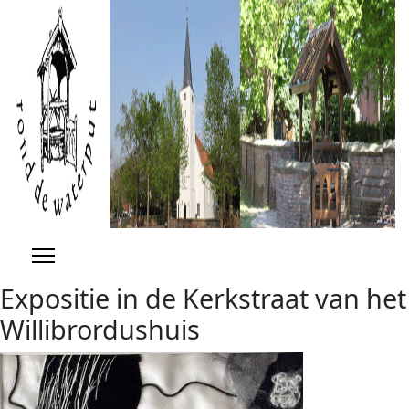
Previous
Previous
Next
Next
Year
Month
Year
Month
Expositie in de Kerkstraat van het
Willibrordushuis