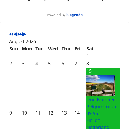
Powered by
iCagenda
August 2026
Sun
Mon
Tue
Wed
Thu
Fri
Sat
1
2
3
4
5
6
7
8
15
Drie Bronnen
Pelgrimsroute
9
10
11
12
13
14
09:55
Heiloo ,
Nederland