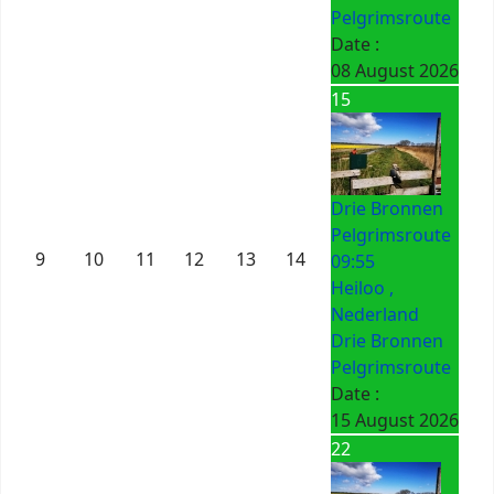
Pelgrimsroute
Date :
08 August 2026
15
Drie Bronnen
Pelgrimsroute
9
10
11
12
13
14
09:55
Heiloo ,
Nederland
Drie Bronnen
Pelgrimsroute
Date :
15 August 2026
22