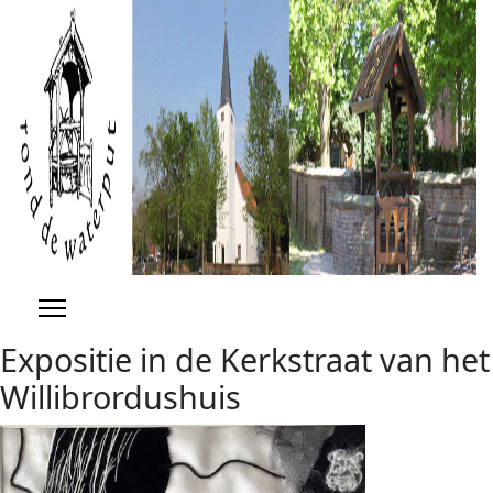
Previous
Previous
Next
Next
Year
Month
Year
Month
Expositie in de Kerkstraat van het
Willibrordushuis