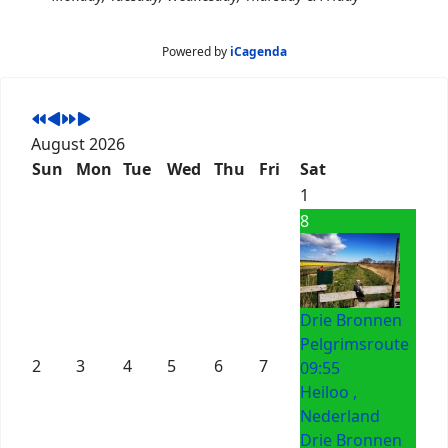
Powered by
iCagenda
August 2026
Sun
Mon
Tue
Wed
Thu
Fri
Sat
1
8
Drie Bronnen
Pelgrimsroute
2
3
4
5
6
7
09:55
Heiloo ,
Nederland
Drie Bronnen