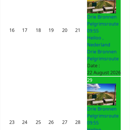
Drie Bronnen
Pelgrimsroute
16
17
18
19
20
21
09:55
Heiloo ,
Nederland
Drie Bronnen
Pelgrimsroute
Date :
22 August 2026
29
Drie Bronnen
Pelgrimsroute
23
24
25
26
27
28
09:55
Heiloo ,