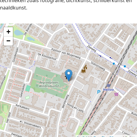
technieken zoals fotografie, dichtkunst, schilderkunst en
naaldkunst.
+
−