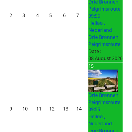
Drie Bronnen
Pelgrimsroute
2
3
4
5
6
7
09:55
Heiloo ,
Nederland
Drie Bronnen
Pelgrimsroute
Date :
08 August 2026
15
Drie Bronnen
Pelgrimsroute
9
10
11
12
13
14
09:55
Heiloo ,
Nederland
Drie Bronnen