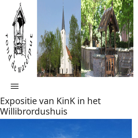
Previous
Previous
Next
Next
Year
Month
Year
Month
Expositie van KinK in het
Willibrordushuis