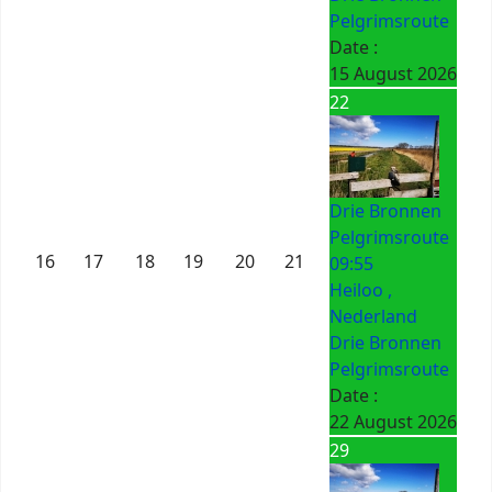
Pelgrimsroute
Date :
15 August 2026
22
Drie Bronnen
Pelgrimsroute
16
17
18
19
20
21
09:55
Heiloo ,
Nederland
Drie Bronnen
Pelgrimsroute
Date :
22 August 2026
29