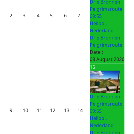
Drie Bronnen
Pelgrimsroute
2
3
4
5
6
7
09:55
Heiloo ,
Nederland
Drie Bronnen
Pelgrimsroute
Date :
08 August 2026
15
Drie Bronnen
Pelgrimsroute
9
10
11
12
13
14
09:55
Heiloo ,
Nederland
Drie Bronnen