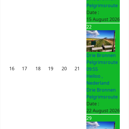
Pelgrimsroute
Date :
15 August 2026
22
Drie Bronnen
Pelgrimsroute
16
17
18
19
20
21
09:55
Heiloo ,
Nederland
Drie Bronnen
Pelgrimsroute
Date :
22 August 2026
29