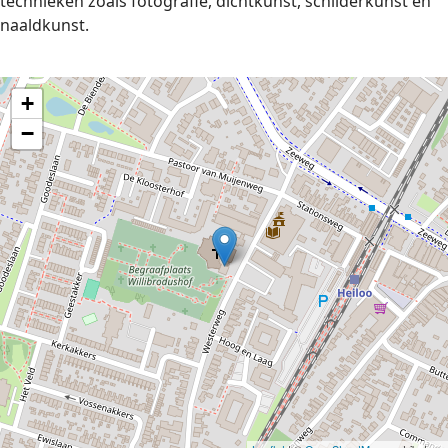
technieken zoals fotografie, dichtkunst, schilderkunst en
naaldkunst.
+
−