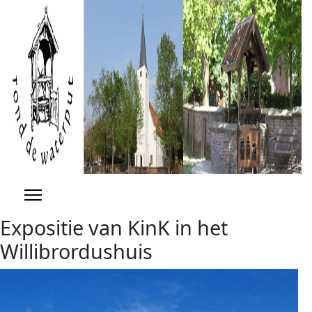
Previous
Previous
Next
Next
Year
Month
Year
Month
Expositie van KinK in het
Willibrordushuis