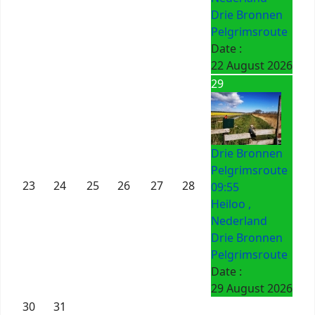
Drie Bronnen
Pelgrimsroute
Date :
22 August 2026
29
Drie Bronnen
Pelgrimsroute
23
24
25
26
27
28
09:55
Heiloo ,
Nederland
Drie Bronnen
Pelgrimsroute
Date :
29 August 2026
30
31