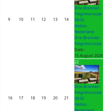
Drie Bronnen
Pelgrimsroute
9
10
11
12
13
14
09:55
Heiloo ,
Nederland
Drie Bronnen
Pelgrimsroute
Date :
15 August 2026
22
Drie Bronnen
Pelgrimsroute
16
17
18
19
20
21
09:55
Heiloo ,
Nederland