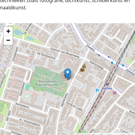
technieken zoals fotografie, dichtkunst, schilderkunst en
naaldkunst.
+
−