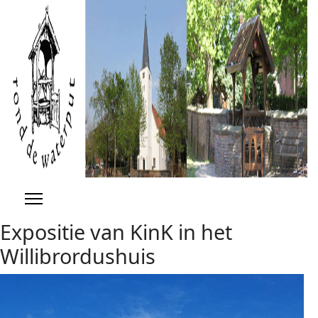
Previous
Previous
Next
Next
Year
Month
Year
Month
Expositie van KinK in het
Willibrordushuis