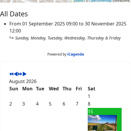
Leaflet
| ©
OpenStreetMap
contributors
All Dates
From
01 September 2025
09:00
to
30 November 2025
12:00
↳
Sunday, Monday, Tuesday, Wednesday, Thursday & Friday
Powered by
iCagenda
August 2026
Sun
Mon
Tue
Wed
Thu
Fri
Sat
1
2
3
4
5
6
7
8
15