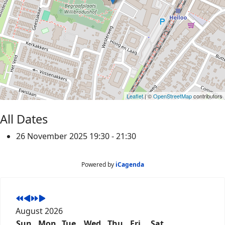
Leaflet
| ©
OpenStreetMap
contributors
All Dates
26 November 2025
19:30 - 21:30
Powered by
iCagenda
August 2026
Sun
Mon
Tue
Wed
Thu
Fri
Sat