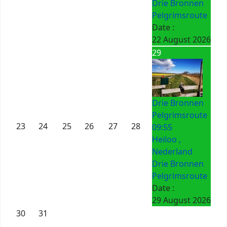
Drie Bronnen
Pelgrimsroute
Date :
22 August 2026
29
Drie Bronnen
Pelgrimsroute
23
24
25
26
27
28
09:55
Heiloo ,
Nederland
Drie Bronnen
Pelgrimsroute
Date :
29 August 2026
30
31