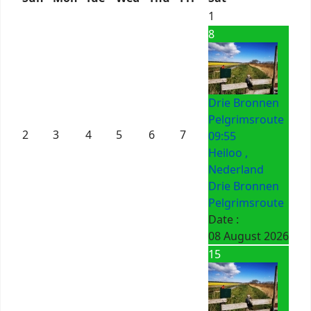
1
8
Drie Bronnen
Pelgrimsroute
2
3
4
5
6
7
09:55
Heiloo ,
Nederland
Drie Bronnen
Pelgrimsroute
Date :
08 August 2026
15