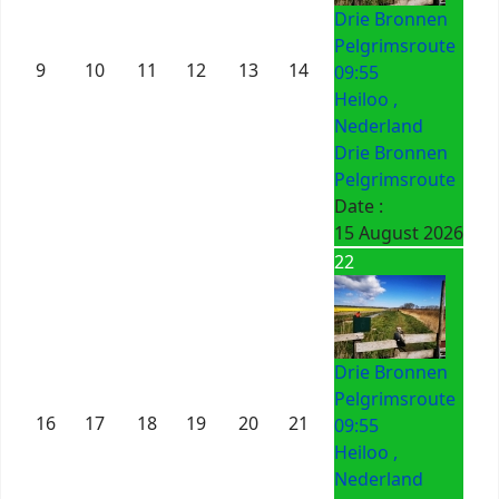
Drie Bronnen
Pelgrimsroute
9
10
11
12
13
14
09:55
Heiloo ,
Nederland
Drie Bronnen
Pelgrimsroute
Date :
15 August 2026
22
Drie Bronnen
Pelgrimsroute
16
17
18
19
20
21
09:55
Heiloo ,
Nederland