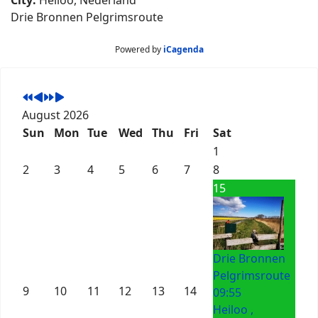
City:
Heiloo, Nederland
Drie Bronnen Pelgrimsroute
Powered by
iCagenda
August 2026
Sun
Mon
Tue
Wed
Thu
Fri
Sat
1
2
3
4
5
6
7
8
15
Drie Bronnen
Pelgrimsroute
9
10
11
12
13
14
09:55
Heiloo ,