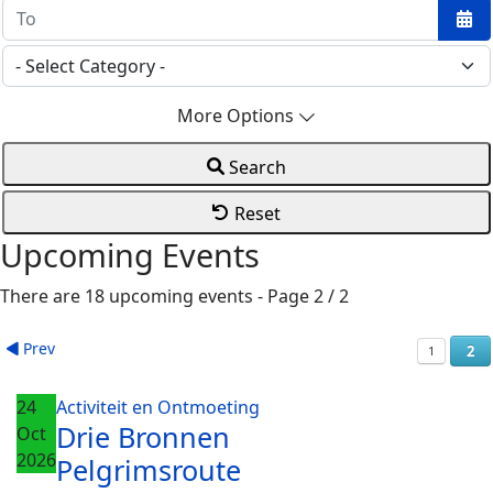
Ope
More Options
Search
Reset
Upcoming Events
There are 18 upcoming events
- Page 2 / 2
Prev
2
1
24
Activiteit en Ontmoeting
Drie Bronnen
Oct
2026
Pelgrimsroute