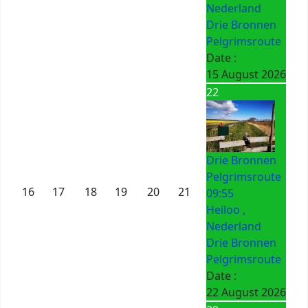
Nederland
Drie Bronnen
Pelgrimsroute
Date :
15 August 2026
22
Drie Bronnen
Pelgrimsroute
16
17
18
19
20
21
09:55
Heiloo ,
Nederland
Drie Bronnen
Pelgrimsroute
Date :
22 August 2026