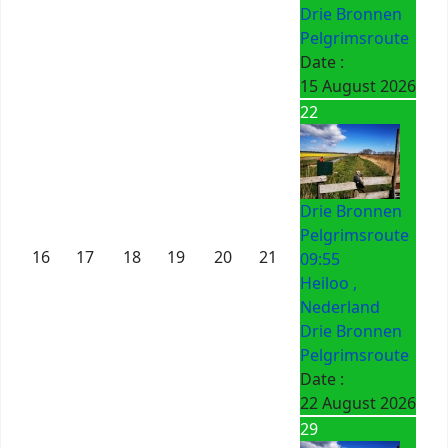
Drie Bronnen
Pelgrimsroute
Date :
15 August 2026
22
Drie Bronnen
Pelgrimsroute
16
17
18
19
20
21
09:55
Heiloo ,
Nederland
Drie Bronnen
Pelgrimsroute
Date :
22 August 2026
29