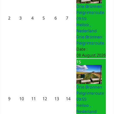
Drie Bronnen
Pelgrimsroute
2
3
4
5
6
7
09:55
Heiloo ,
Nederland
Drie Bronnen
Pelgrimsroute
Date :
08 August 2026
15
Drie Bronnen
Pelgrimsroute
9
10
11
12
13
14
09:55
Heiloo ,
Nederland