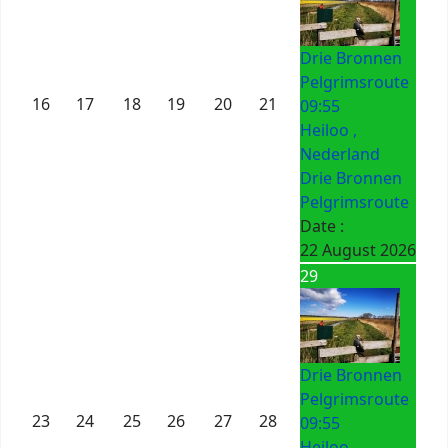
Drie Bronnen
Pelgrimsroute
16
17
18
19
20
21
09:55
Heiloo ,
Nederland
Drie Bronnen
Pelgrimsroute
Date :
22 August 2026
29
Drie Bronnen
Pelgrimsroute
23
24
25
26
27
28
09:55
Heiloo ,