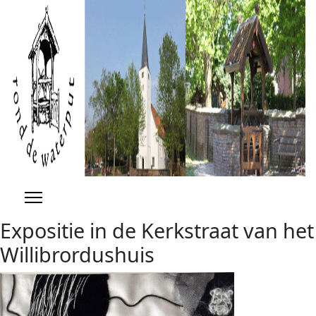
Previous
Previous
Next
Next
Year
Month
Year
Month
Expositie in de Kerkstraat van het
Willibrordushuis