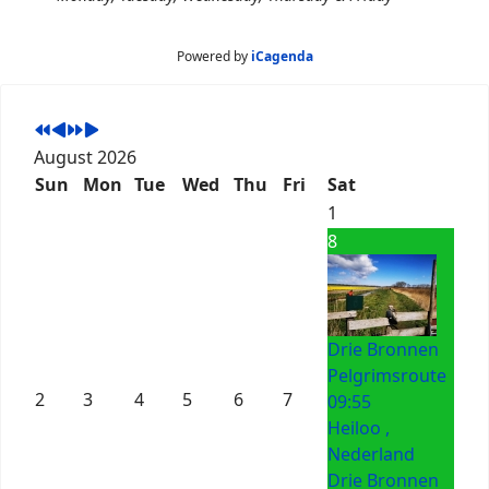
Powered by
iCagenda
August 2026
Sun
Mon
Tue
Wed
Thu
Fri
Sat
1
8
Drie Bronnen
Pelgrimsroute
2
3
4
5
6
7
09:55
Heiloo ,
Nederland
Drie Bronnen