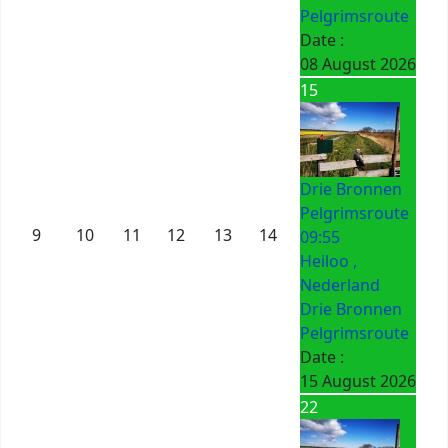
Pelgrimsroute
Date :
08 August 2026
15
Drie Bronnen
Pelgrimsroute
9
10
11
12
13
14
09:55
Heiloo ,
Nederland
Drie Bronnen
Pelgrimsroute
Date :
15 August 2026
22