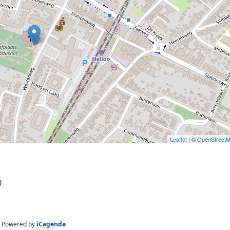
Leaflet
| ©
OpenStreet
0
Powered by
iCagenda