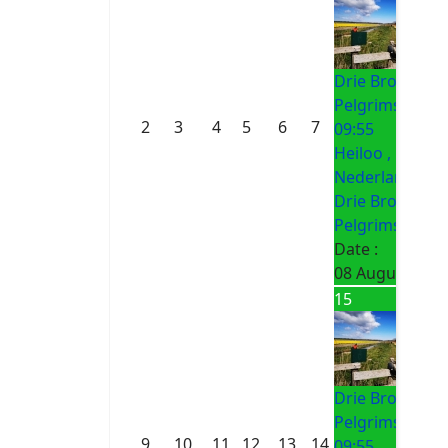
Drie Bronnen
Pelgrimsroute
2
3
4
5
6
7
09:55
Heiloo ,
Nederland
Drie Bronnen
Pelgrimsroute
Date :
08 August 202
15
Drie Bronnen
Pelgrimsroute
9
10
11
12
13
14
09:55