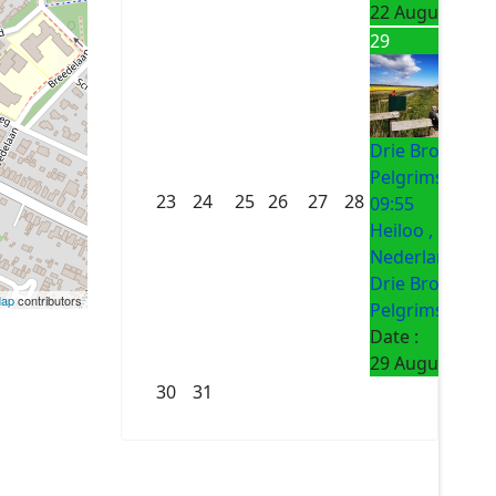
22 August 202
29
Drie Bronnen
Pelgrimsroute
23
24
25
26
27
28
09:55
Heiloo ,
Nederland
Drie Bronnen
Map
contributors
Pelgrimsroute
Date :
29 August 202
30
31