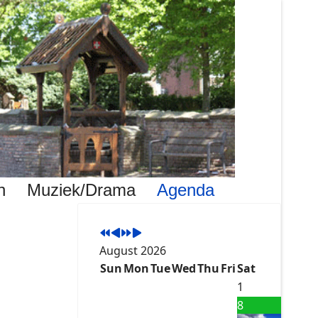
Previous
Previous
Next
Next
Year
Month
Year
Month
n
Muziek/Drama
Agenda
August 2026
Sun
Mon
Tue
Wed
Thu
Fri
Sat
1
8