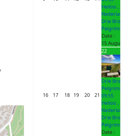
Heiloo ,
Nederland
Drie Bronnen
Pelgrimsroute
Date :
15 August 202
22
e
Drie Bronnen
Pelgrimsroute
16
17
18
19
20
21
09:55
Heiloo ,
Nederland
Drie Bronnen
Pelgrimsroute
Date :